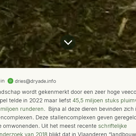
in
dries@dryade.info
ndschap wordt gekenmerkt door een zeer hoge veeco
el telde in 2022 maar liefst
45,5 miljoen stuks pluim
 miljoen runderen
. Bijna al deze dieren bevinden zich 
llencomplexen. Deze stallencomplexen geven geregeld 
de omwonenden. Uit het meest recente
schriftelijke
nderzoek van 2018
blijkt dat in Vlaanderen “landbou