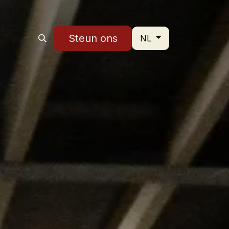
Steun ons
tact
NL