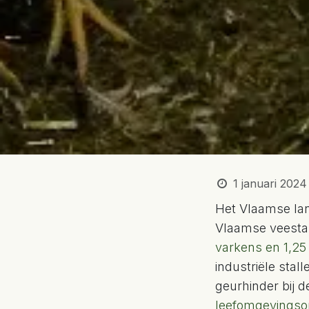
1 januari 2024
Het Vlaamse la
Vlaamse veestap
varkens en 1,25
industriële sta
geurhinder bij 
leefomgevingso