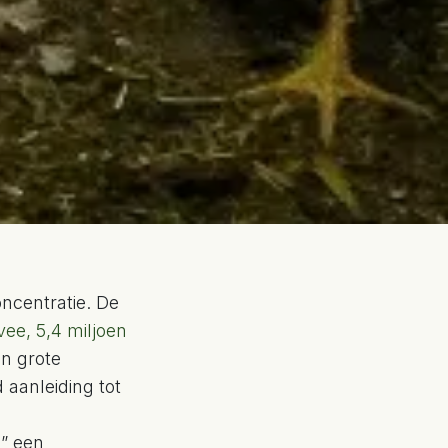
ncentratie. De
vee, 5,4 miljoen
in grote
aanleiding tot
w” een