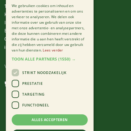
1060 Brussel
We gebruiken cookies om inhoud en
advertenties te personaliseren en om ons
KBO: BE 0762.778.603
verkeer te analyseren. We delen ook
IBAN: BE29 7340 5188 1164
informatie over uw gebruik van onze site
met onze advertentie- en analysepartners,
BIC: KREDBEBB
die deze kunnen combineren met andere
0485 97 66 71
informatie die u aan hen heeft verstrekt of
die zij hebben verzameld door uw gebruik
info@dryade.info
van hun diensten.
Lees verder
TOON ALLE PARTNERS
(1550) →
VOLG ONS
STRIKT NOODZAKELIJK
PRESTATIE
TARGETING
FUNCTIONEEL
ALLES ACCEPTEREN