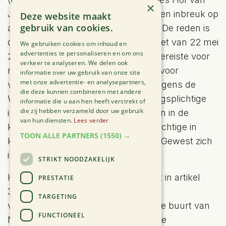
×
Justitie het Waals Gewest wegens een inbreuk op
Deze website maakt
gebruik van cookies.
artikel 6, lid 3 van de Habitatrichtlijn. De reden is
dat het Waals Natuurdecreet (Decreet van 22 mei
We gebruiken cookies om inhoud en
advertenties te personaliseren en om ons
2008) geen passende beoordeling vereiste voor
verkeer te analyseren. We delen ook
meldingsplichtige activiteiten, enkel voor
informatie over uw gebruik van onze site
met onze advertentie- en analysepartners,
vergunningsplichtige activiteiten. Volgens de
die deze kunnen combineren met andere
Waals regelgeving waren vergunningsplichtige
informatie die u aan hen heeft verstrekt of
die zij hebben verzameld door uw gebruik
installaties en activiteiten opgenomen in de
van hun diensten.
Lees verder
klassen 1 en 2 en de aanmeldingsplichtige in
TOON ALLE PARTNERS
(1550) →
klasse 3. Intussen stelde het Waals Gewest zich
in regel.
STRIKT NOODZAKELIJK
Het Vlaamse Natuurdecreet voorziet in artikel
PRESTATIE
36ter, §3, lid 1 ook dat enkel voor
TARGETING
vergunningsplichtige activiteiten in de buurt van
FUNCTIONEEL
Natura 2000-gebieden een passende