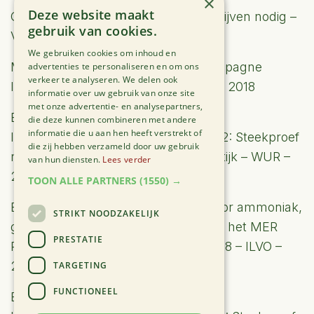
×
Deze website maakt
Controles op biologische wassers blijven nodig –
gebruik van cookies.
VLM – 2019
We gebruiken cookies om inhoud en
Meetploeg – Eindrapport – Meetcampagne
advertenties te personaliseren en om ons
verkeer te analyseren. We delen ook
luchtwassers en biobedden – ILVO – 2018
informatie over uw gebruik van onze site
met onze advertentie- en analysepartners,
Evaluatie geurverwijdering door
die deze kunnen combineren met andere
informatie die u aan hen heeft verstrekt of
luchtwassystemen bij stallen: Deel 2: Steekproef
die zij hebben verzameld door uw gebruik
rendement luchtwassers in de praktijk – WUR –
van hun diensten.
Lees verder
2018
TOON ALLE PARTNERS
(1550) →
Evaluatie van de emissiefactoren voor ammoniak,
STRIKT NOODZAKELIJK
geur en fijn stof zoals opgenomen in het MER
PRESTATIE
Richtlijnenboek Landbouwdieren 2018 – ILVO –
2018
TARGETING
FUNCTIONEEL
Evaluatie geurverwijdering door