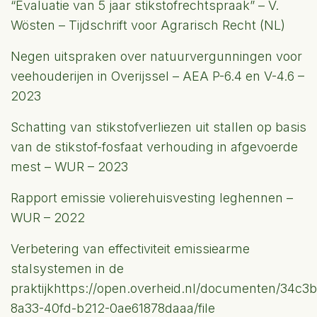
“Evaluatie van 5 jaar stikstofrechtspraak” – V.
Wösten – Tijdschrift voor Agrarisch Recht (NL)
Ne­gen uit­spra­ken over na­tuur­ver­gun­nin­gen voor
vee­hou­de­rij­en in Over­ijs­sel – AEA P-6.4 en V-4.6 –
2023
Schatting van stikstofverliezen uit stallen op basis
van de stikstof-fosfaat verhouding in afgevoerde
mest – WUR – 2023
Rapport emissie volierehuisvesting leghennen –
WUR – 2022
Verbetering van effectiviteit emissiearme
stalsystemen in de
praktijk
https://open.overheid.nl/documenten/34c3b
8a33-40fd-b212-0ae61878daaa/file