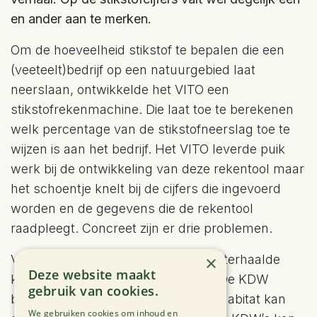
en ander aan te merken.
Om de hoeveelheid stikstof te bepalen die een
(veeteelt)bedrijf op een natuurgebied laat
neerslaan, ontwikkelde het VITO een
stikstofrekenmachine. Die laat toe te berekenen
welk percentage van de stikstofneerslag toe te
wijzen is aan het bedrijf. Het VITO leverde puik
werk bij de ontwikkeling van deze rekentool maar
het schoentje knelt bij de cijfers die ingevoerd
worden en de gegevens die de rekentool
raadpleegt. Concreet zijn er drie problemen.
Vooreerst gebruikt de rekentool achterhaalde
×
Deze website maakt
kritische depositiewaarde (KDW’s). De KDW
gebruik van cookies.
bepaalt de hoeveel stikstof die een habitat kan
We gebruiken cookies om inhoud en