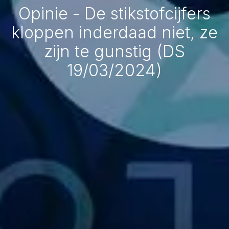
Opinie - De stikstofcijfers
kloppen inderdaad niet, ze
zijn te gunstig (DS
19/03/2024)