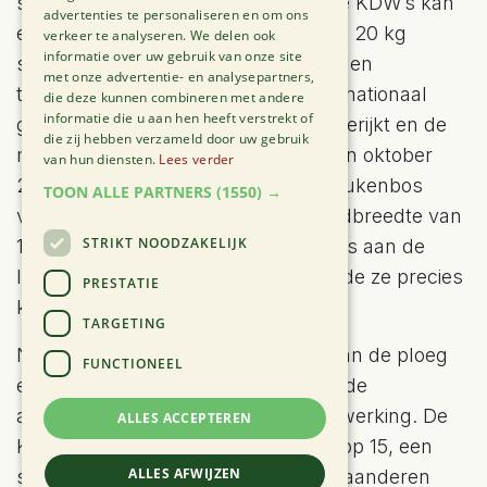
slikken. Volgens de huidige Vlaamse KDW’s kan
advertenties te personaliseren en om ons
een hectare beukenbos bijvoorbeeld 20 kg
verkeer te analyseren. We delen ook
informatie over uw gebruik van onze site
stikstof per jaar aan. De KDW’s worden
met onze advertentie- en analysepartners,
tienjaarlijks door een panel van internationaal
die deze kunnen combineren met andere
informatie die u aan hen heeft verstrekt of
gerenommeerde wetenschappers herijkt en de
die zij hebben verzameld door uw gebruik
meest recente herziening dateert van oktober
van hun diensten.
Lees verder
2022. Daarbij werd de KDW voor beukenbos
TOON ALLE PARTNERS
(1550) →
verstrengd van 20 kg naar een bandbreedte van
STRIKT NOODZAKELIJK
10 en 15 kg stikstof. Het is vervolgens aan de
lidstaten om te bepalen welke waarde ze precies
PRESTATIE
kiezen.
TARGETING
Nederland sloeg meteen de hand aan de ploeg
FUNCTIONEEL
en minder dan een jaar later traden de
aangepaste Nederlandse KDW’s in werking. De
ALLES ACCEPTEREN
KDW voor beukenbos werd geprikt op 15, een
ALLES AFWIJZEN
stuk strenger dan Vlaanderen. In Vlaanderen