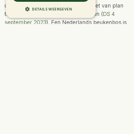
deelde minister Demir echter mee niet van plan
DETAILS WEERGEVEN
te zijn de nieuwe KDW’s toe te passen (
DS 4
september 2023
). Een Nederlands beukenbos is
dus gevoeliger voor stikstof dan een Vlaams.
Ten tweede heeft men er in het PAS-decreet voor
gekozen om de gevolgen van de stikstofuitstoot
niet op het volledige natuurgebied maar slechts
op een deel ervan te beoordelen. Met name
enkel op de plaatsen waar de habitats zich
momenteel bevinden en waar ze zich in de
toekomst moeten ontwikkelen. De rest van het
natuurgebied wordt buiten beschouwing gelaten.
Ook hierdoor worden de cijfers geflatteerd. Hoe
dichter een bedrijf bij een natuurgebied ligt, hoe
hoger in principe de impact. Door het