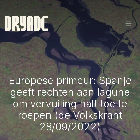
Overslaan naar inhoud
Europese primeur: Spanje
geeft rechten aan lagune
om vervuiling halt toe te
roepen (de Volkskrant
28/09/2022)