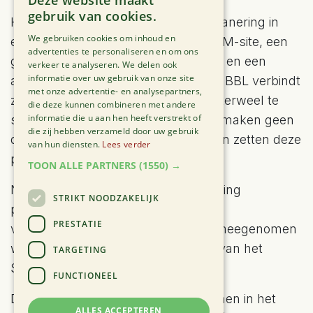
Deze website maakt
gebruik van cookies.
Het akkoord voorziet in een bodemsanering in
We gebruiken cookies om inhoud en
een straal van 5 kilometer rond de 3M-site, een
advertenties te personaliseren en om ons
grootschalig gezondheidsonderzoek en een
verkeer te analyseren. We delen ook
informatie over uw gebruik van onze site
aantal verbeteringen aan het beleid. BBL verbindt
met onze advertentie- en analysepartners,
zich ertoe de procedures tegen Oosterweel te
die deze kunnen combineren met andere
informatie die u aan hen heeft verstrekt of
staken. Greenpeace en Grondrecht maken geen
die zij hebben verzameld door uw gebruik
deel uit van het Saneringsverbond en zetten deze
van hun diensten.
Lees verder
procedures verder.
TOON ALLE PARTNERS
(1550) →
Naar aanleiding van de PFAS-vervuiling
STRIKT NOODZAKELIJK
publiceerde Dryade 20
PRESTATIE
verbetervoorstellen waarvan er 10 meegenomen
werden in de onderhandelingsnota van het
TARGETING
Saneringsverbond.
FUNCTIONEEL
Daarvan werden volgende opgenomen in het
ALLES ACCEPTEREN