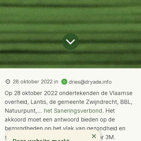
28 oktober 2022
in
dries@dryade.info
Op 28 oktober 2022 ondertekenden de Vlaamse
overheid, Lantis, de gemeente Zwijndrecht, BBL,
Natuurpunt,…
het Saneringsverbond
. Het
akkoord moet een antwoord bieden op de
bezorgdheden op het vlak van gezondheid en
×
sanering van de PFAS-vervuiling door 3M.