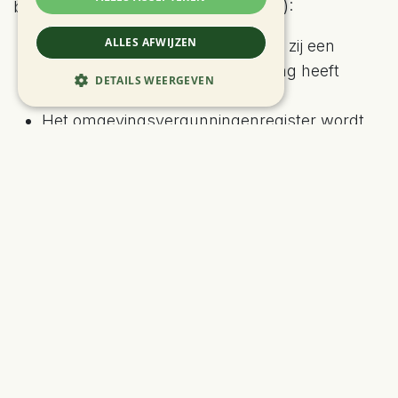
beleidsluik van het akkoord (pag. 46):
ALLES AFWIJZEN
De Vlaamse Overheid erkent dat zij een
actieve openbaarheidsverplichting heeft
DETAILS WEERGEVEN
inzake milieuschade;
Het omgevingsvergunningenregister wordt
de “Omgevingsdatabank” die tegen 1
september 2023 opgericht wordt;
Er komt een sectoraal fonds voor de sanering
van bodem- en waterverontreiniging met Zeer
Zorgwekkende Stoffen;
Ondernemingen worden verplicht zich te
verzekeren tegen milieu-aansprakelijkheid; en
Vlaanderen verleent op Europees niveau
steun aan de aanscherping van REACH
waarbij rekening wordt gehouden met
preventie.