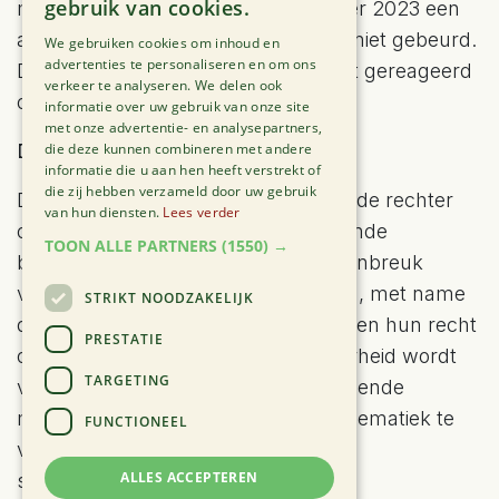
gebruik van cookies.
met de vraag om tegen 30 november 2023 een
aantal acties te ondernemen. Dat is niet gebeurd.
We gebruiken cookies om inhoud en
advertenties te personaliseren en om ons
De Vlaamse overheid heeft zelfs niet gereageerd
verkeer te analyseren. We delen ook
op de ingebrekestelling.
informatie over uw gebruik van onze site
met onze advertentie- en analysepartners,
De eisen
die deze kunnen combineren met andere
informatie die u aan hen heeft verstrekt of
die zij hebben verzameld door uw gebruik
De omwonenden en Dryade vragen de rechter
van hun diensten.
Lees verder
om vast te stellen dat de ontoereikende
TOON ALLE PARTNERS
(1550) →
bescherming tegen geurhinder een inbreuk
vormt op hun fundamentele rechten, met name
STRIKT NOODZAKELIJK
de eerbiediging van hun woongenot en hun recht
PRESTATIE
op familieleven. Ze eisen dat de overheid wordt
TARGETING
veroordeeld tot het nemen van passende
maatregelen om de geurhinderproblematiek te
FUNCTIONEEL
verhelpen. Verder eisen ze ook een
ALLES ACCEPTEREN
schadevergoeding.