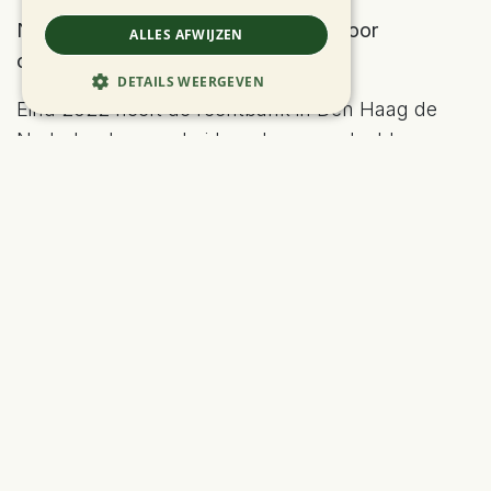
Nederlandse overheid veroordeeld voor
ALLES AFWIJZEN
ontoereikend geurbeleid
DETAILS WEERGEVEN
Eind 2022 heeft de rechtbank in Den Haag de
Nederlandse overheid reeds veroordeeld voor
haar ontoereikend geurbeleid. De rechtbank
oordeelde dat de Nederlandse overheid er niet
was in geslaagd om een billijk evenwicht tot
stand te brengen tussen de tegenstijdige
belangen van de omwonenden en die van de
intensieve veehouderij. De geurhinder die de
omwonenden ondervinden vormt een inbreuk op
artikel 8 van het Europees verdrag voor de
rechten van de mens, met name de eerbiediging
van hun woongenot en hun recht op familieleven.